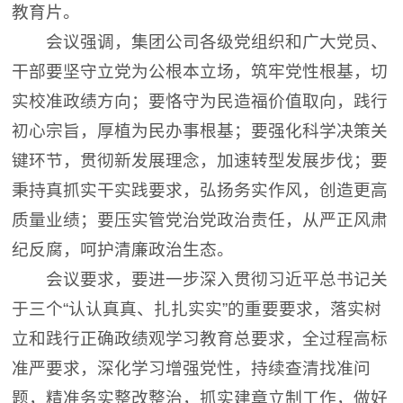
教育片。
会议强调，集团公司各级党组织和广大党员、
干部要坚守立党为公根本立场，筑牢党性根基，切
实校准政绩方向；要恪守为民造福价值取向，践行
初心宗旨，厚植为民办事根基；要强化科学决策关
键环节，贯彻新发展理念，加速转型发展步伐；要
秉持真抓实干实践要求，弘扬务实作风，创造更高
质量业绩；要压实管党治党政治责任，从严正风肃
纪反腐，呵护清廉政治生态。
会议要求，要进一步深入贯彻习近平总书记关
于三个“认认真真、扎扎实实”的重要要求，落实树
立和践行正确政绩观学习教育总要求，全过程高标
准严要求，深化学习增强党性，持续查清找准问
题，精准务实整改整治，抓实建章立制工作，做好